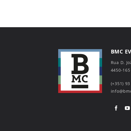
BMC E
Rua D. Jo
4450-165
(+351) 93
info@bmc