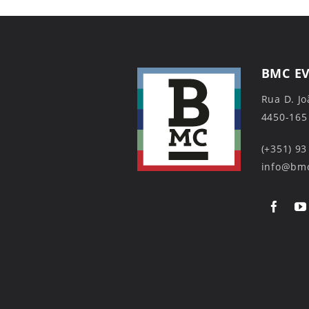
BMC E
Rua D. Jo
4450-165
(+351) 93
info@bmc