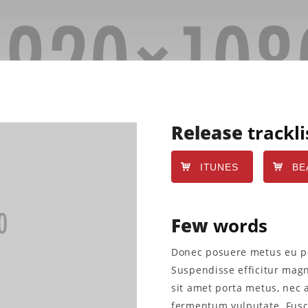
Release
trackli
ITUNES
BE
Few
words
Donec posuere metus eu por
Suspendisse efficitur mag
sit amet porta metus, nec
fermentum vulputate. Fusc