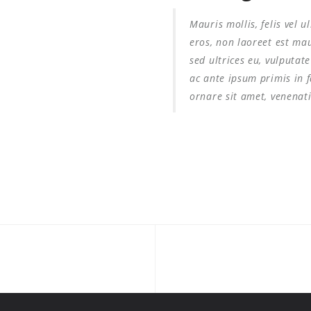
Mauris mollis, felis vel 
eros, non laoreet est mau
sed ultrices eu, vulputa
ac ante ipsum primis in f
ornare sit amet, venenati