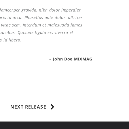
ullamcorper gravida, nibh dolor imperdiet
ris id arcu. Phasellus ante dolor, ultrices
te vitae sem. Interdum et malesuada fames
aucibus. Quisque ligula ex, viverra et
s id libero.
– John Doe MIXMAG
NEXT RELEASE