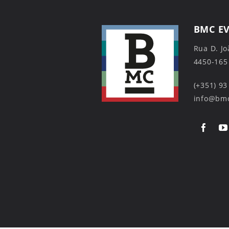
BMC E
Rua D. Jo
4450-165
(+351) 93
info@bmc