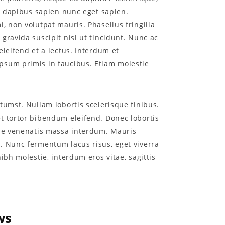
et dapibus sapien nunc eget sapien.
, non volutpat mauris. Phasellus fringilla
gravida suscipit nisl ut tincidunt. Nunc ac
eleifend et a lectus. Interdum et
psum primis in faucibus. Etiam molestie
ctumst. Nullam lobortis scelerisque finibus.
t tortor bibendum eleifend. Donec lobortis
tae venenatis massa interdum. Mauris
. Nunc fermentum lacus risus, eget viverra
nibh molestie, interdum eros vitae, sagittis
ws