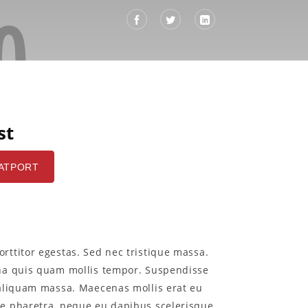
st
ATPORT
ttitor egestas. Sed nec tristique massa.
na quis quam mollis tempor. Suspendisse
 aliquam massa. Maecenas mollis erat eu
e pharetra, neque eu dapibus scelerisque,