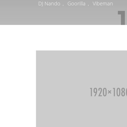
DJ Nando
,
Goorilla
,
Vibeman