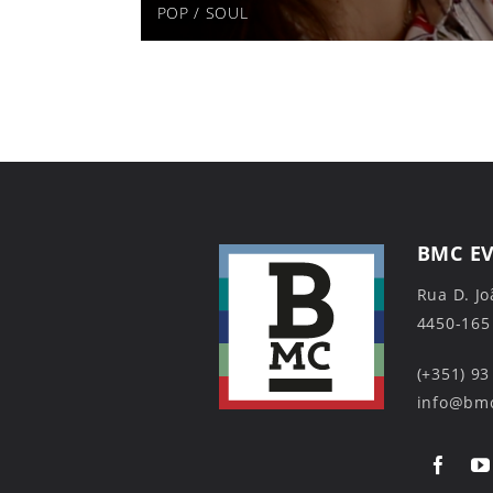
POP
/
SOUL
BMC E
Rua D. Jo
4450-165
(+351) 93
info@bmc